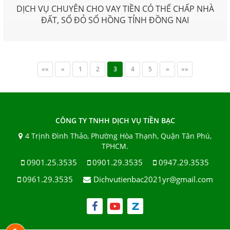
DỊCH VỤ CHUYÊN CHO VAY TIỀN CÓ THẾ CHẤP NHÀ
ĐẤT, SỔ ĐỎ SỔ HỒNG TỈNH ĐỒNG NAI
««
«
1
2
3
4
5
»
»»
CÔNG TY TNHH DỊCH VỤ TIỀN BẠC
4 Trịnh Đình Thảo, Phường Hòa Thạnh, Quận Tân Phú,
TPHCM.
0901.25.3535
0901.29.3535
0947.29.3535
0961.29.3535
Dichvutienbac2021yr@gmail.com