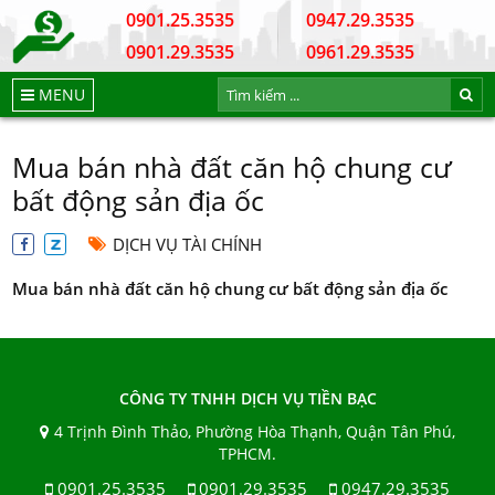
0901.25.3535
0947.29.3535
0901.29.3535
0961.29.3535
MENU
Mua bán nhà đất căn hộ chung cư
bất động sản địa ốc
DỊCH VỤ TÀI CHÍNH
Mua bán nhà đất căn hộ chung cư bất động sản địa ốc
CÔNG TY TNHH DỊCH VỤ TIỀN BẠC
4 Trịnh Đình Thảo, Phường Hòa Thạnh, Quận Tân Phú,
TPHCM.
0901.25.3535
0901.29.3535
0947.29.3535