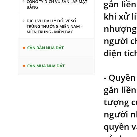
gắn liề
CÔNG TY DỊCH VỤ SAN LẤP MẶT
BẰNG
khi xử l
DỊCH VỤ ĐẠI LÝ ĐỔI VÉ SỐ
nhượng 
TRÚNG THƯỞNG MIỀN NAM -
MIỀN TRUNG - MIỀN BẮC
người c
CẦN BÁN NHÀ ĐẤT
diện tí
CẦN MUA NHÀ ĐẤT
- Quyền
gắn liề
tượng củ
người n
quyền v