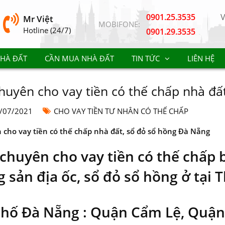
0901.25.3535
Mr Việt
MOBIFONE:
Hotline (24/7)
0901.29.3535
NHÀ ĐẤT
CẦN MUA NHÀ ĐẤT
TIN TỨC
LIÊN HỆ
huyên cho vay tiền có thế chấp nhà đấ
/07/2021
CHO VAY TIỀN TƯ NHÂN CÓ THẾ CHẤP
 cho vay tiền có thế chấp nhà đất, sổ đỏ sổ hồng Đà Nẵng
 chuyên cho vay tiền có thế chấp 
g sản địa ốc, sổ đỏ sổ hồng ở tại
hố Đà Nẵng : Quận Cẩm Lệ, Quận 