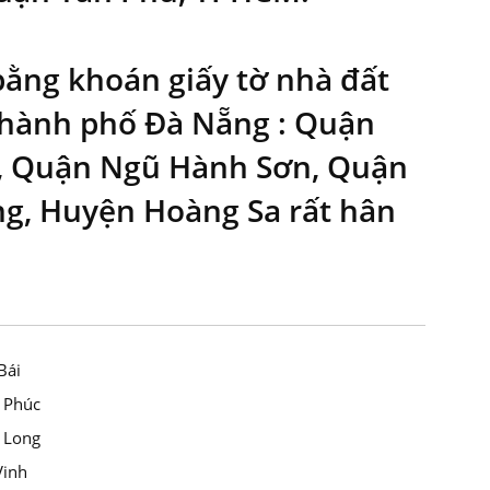
bằng khoán giấy tờ nhà đất
 Thành phố Đà Nẵng : Quận
u, Quận Ngũ Hành Sơn, Quận
g, Huyện Hoàng Sa rất hân
Bái
h Phúc
h Long
Vinh