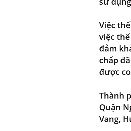
sử dụng
Việc thế
việc th
đảm khá
chấp đã
được co
Thành p
Quận Ng
Vang, H