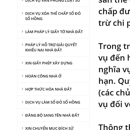
DỊCH VỤ VĂN PHÒNG LUẬT SƯ
chấp đượ
DỊCH VỤ XÓA THẾ CHẤP SỔ ĐỎ
SỔ HỒNG
trừ chi 
LÀM PHÁP LÝ GIẤY TỜ NHÀ ĐẤT
Trong t
PHÁP LÝ HỖ TRỢ GIẢI QUYẾT
KHIẾU NẠI NHÀ ĐẤT
vụ đến 
XIN GIẤY PHÉP XÂY DỰNG
nghĩa v
HOÀN CÔNG NHÀ Ở
hạn. Qu
HỢP THỨC HÓA NHÀ ĐẤT
(các ch
vụ đối 
DỊCH VỤ LÀM SỔ ĐỎ SỔ HỒNG
ĐĂNG BỘ SANG TÊN NHÀ ĐẤT
Thông t
XIN CHUYỂN MỤC ĐÍCH SỬ