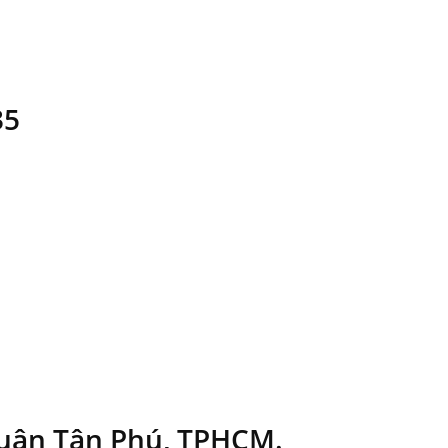
35
Quận Tân Phú, TPHCM.