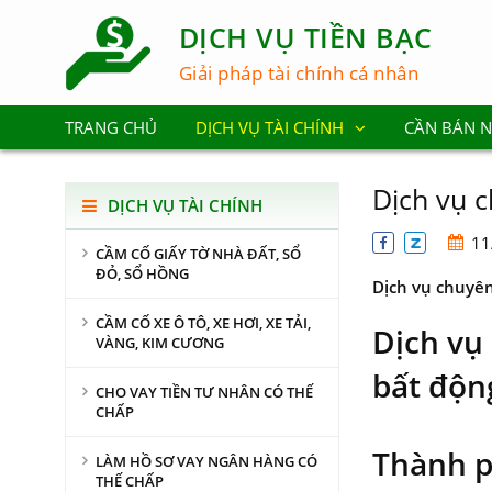
DỊCH VỤ TIỀN BẠC
Giải pháp tài chính cá nhân
TRANG CHỦ
DỊCH VỤ TÀI CHÍNH
CẦN BÁN 
Dịch vụ c
DỊCH VỤ TÀI CHÍNH
11
CẦM CỐ GIẤY TỜ NHÀ ĐẤT, SỔ
ĐỎ, SỔ HỒNG
Dịch vụ chuyên
CẦM CỐ XE Ô TÔ, XE HƠI, XE TẢI,
Dịch vụ
VÀNG, KIM CƯƠNG
bất độn
CHO VAY TIỀN TƯ NHÂN CÓ THẾ
CHẤP
Thành p
LÀM HỒ SƠ VAY NGÂN HÀNG CÓ
THẾ CHẤP