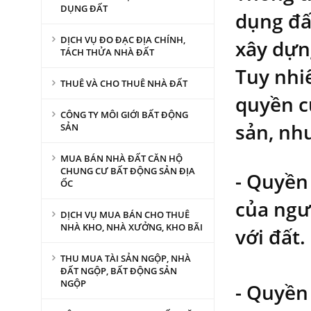
DỤNG ĐẤT
dụng đất
DỊCH VỤ ĐO ĐẠC ĐỊA CHÍNH,
xây dựn
TÁCH THỬA NHÀ ĐẤT
Tuy nhi
THUÊ VÀ CHO THUÊ NHÀ ĐẤT
quyền c
CÔNG TY MÔI GIỚI BẤT ĐỘNG
sản, nh
SẢN
MUA BÁN NHÀ ĐẤT CĂN HỘ
CHUNG CƯ BẤT ĐỘNG SẢN ĐỊA
- Quyền
ỐC
của ngườ
DỊCH VỤ MUA BÁN CHO THUÊ
NHÀ KHO, NHÀ XƯỞNG, KHO BÃI
với đất.
THU MUA TÀI SẢN NGỘP, NHÀ
ĐẤT NGỘP, BẤT ĐỘNG SẢN
NGỘP
- Quyền