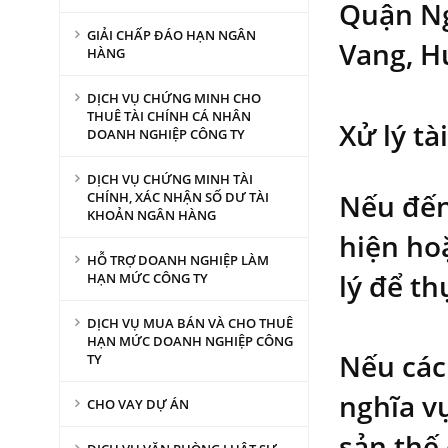
Quận Ng
GIẢI CHẤP ĐÁO HẠN NGÂN
Vang, H
HÀNG
DỊCH VỤ CHỨNG MINH CHO
THUÊ TÀI CHÍNH CÁ NHÂN
Xử lý tà
DOANH NGHIỆP CÔNG TY
DỊCH VỤ CHỨNG MINH TÀI
Nếu đến
CHÍNH, XÁC NHẬN SỐ DƯ TÀI
KHOẢN NGÂN HÀNG
hiện ho
HỖ TRỢ DOANH NGHIỆP LÀM
lý để th
HẠN MỨC CÔNG TY
DỊCH VỤ MUA BÁN VÀ CHO THUÊ
HẠN MỨC DOANH NGHIỆP CÔNG
Nếu các
TY
nghĩa vụ
CHO VAY DỰ ÁN
sản thế