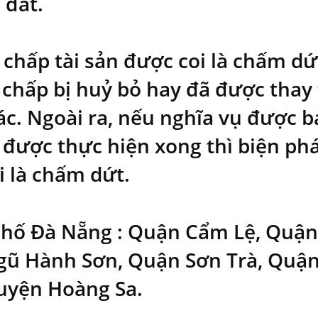
 đất.
 chấp tài sản được coi là chấm dứt
ế chấp bị huỷ bỏ hay đã được tha
c. Ngoài ra, nếu nghĩa vụ được 
 được thực hiện xong thì biện ph
i là chấm dứt.
hố Đà Nẵng : Quận Cẩm Lệ, Quận 
ũ Hành Sơn, Quận Sơn Trà, Quậ
uyện Hoàng Sa.